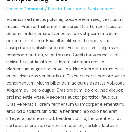
Leave a Comment
/
Events
,
Featured
/ By
steveramz
Vivamus sed metus pulvinar, posuere enim sed, vestibulum
mauris. Praesent sit amet nunc arcu. Duis tempor lacus eu
dolor interdum ornare. Donec eu leo vel ipsum tincidunt
pretium et et arcu. Phasellus elit sem, tempor vitae
suscipit ac, dignissim sed nibh. Fusce eget velit dignissim,
commodo erat eu, vulputate mi. Curabitur venenatis, dui
lacinia feugiat iaculis, nulla lorem interdum arcu, et
elementum augue tortor vel leo. Nunc laoreet rutrum nulla,
eu pulvinar eros venenatis et. Fusce placerat nec orci vitae
condimentum. Mauris bibendum ac purus egestas volutpat.
Aliquam eu libero augue. Cras pretium leo orci, nec aliquet
orci molestie vitae. Maecenas auctor porttitor faucibus.
Cras venenatis, lorem fermentum ullamcorper elementum,
eros odio sollicitudin odio, a hendrerit leo odio nec erat.
Integer a justo euismod, hendrerit dui id, hendrerit elit. Ut
sed arcu pharetra, elementum erat et, sodales lectus. In