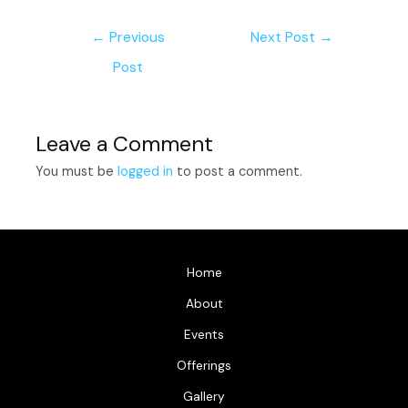
Post
←
Previous
Next Post
→
navigation
Post
Leave a Comment
You must be
logged in
to post a comment.
Home
About
Events
Offerings
Gallery