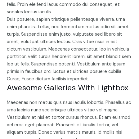
felis. Proin eleifend lacus commodo dui consequat, et
sodales lectus iaculis.
Duis posuere, sapien tristique pellentesque viverra, urna
enim pharetra tellus, nec fermentum metus odio sit amet
turpis. Suspendisse enim justo, vulputate sed libero sit
amet, volutpat ultrices lectus. Cras vitae risus in est
dictum vestibulum. Maecenas consectetur, leo in vehicula
porttitor, velit turpis hendrerit lorem, sit amet blandit sem
leo ut felis. Suspendisse potenti. Vestibulum ante ipsum
primis in faucibus orci luctus et ultrices posuere cubilia
Curae; Fusce dictum facilisis imperdiet.
Awesome Galleries With Lightbox
Maecenas non metus quis risus iaculis lobortis. Phasellus ac
urna lacinia nunc scelerisque ultrices vitae vel magna.
Vestibulum at nisl et tortor cursus rhoncus. Etiam euismod
vel eros eget placerat. Praesent et iaculis tortor, vel
aliquam turpis. Donec varius mattis mauris, id mollis nisi