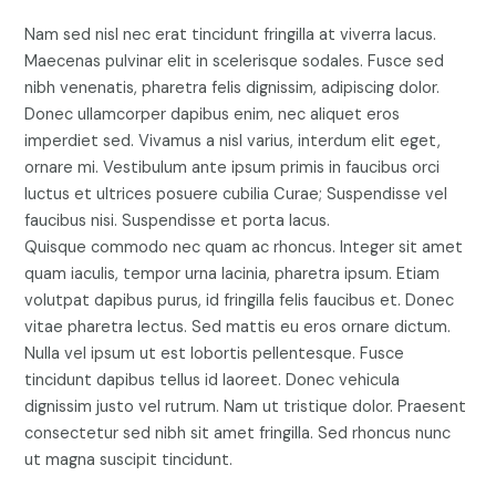
Nam sed nisl nec erat tincidunt fringilla at viverra lacus.
Maecenas pulvinar elit in scelerisque sodales. Fusce sed
nibh venenatis, pharetra felis dignissim, adipiscing dolor.
Donec ullamcorper dapibus enim, nec aliquet eros
imperdiet sed. Vivamus a nisl varius, interdum elit eget,
ornare mi. Vestibulum ante ipsum primis in faucibus orci
luctus et ultrices posuere cubilia Curae; Suspendisse vel
faucibus nisi. Suspendisse et porta lacus.
Quisque commodo nec quam ac rhoncus. Integer sit amet
quam iaculis, tempor urna lacinia, pharetra ipsum. Etiam
volutpat dapibus purus, id fringilla felis faucibus et. Donec
vitae pharetra lectus. Sed mattis eu eros ornare dictum.
Nulla vel ipsum ut est lobortis pellentesque. Fusce
tincidunt dapibus tellus id laoreet. Donec vehicula
dignissim justo vel rutrum. Nam ut tristique dolor. Praesent
consectetur sed nibh sit amet fringilla. Sed rhoncus nunc
ut magna suscipit tincidunt.