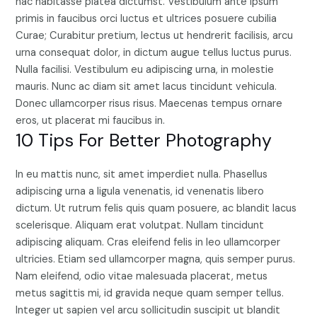
hac habitasse platea dictumst. Vestibulum ante ipsum
primis in faucibus orci luctus et ultrices posuere cubilia
Curae; Curabitur pretium, lectus ut hendrerit facilisis, arcu
urna consequat dolor, in dictum augue tellus luctus purus.
Nulla facilisi. Vestibulum eu adipiscing urna, in molestie
mauris. Nunc ac diam sit amet lacus tincidunt vehicula.
Donec ullamcorper risus risus. Maecenas tempus ornare
eros, ut placerat mi faucibus in.
10 Tips For Better Photography
In eu mattis nunc, sit amet imperdiet nulla. Phasellus
adipiscing urna a ligula venenatis, id venenatis libero
dictum. Ut rutrum felis quis quam posuere, ac blandit lacus
scelerisque. Aliquam erat volutpat. Nullam tincidunt
adipiscing aliquam. Cras eleifend felis in leo ullamcorper
ultricies. Etiam sed ullamcorper magna, quis semper purus.
Nam eleifend, odio vitae malesuada placerat, metus
metus sagittis mi, id gravida neque quam semper tellus.
Integer ut sapien vel arcu sollicitudin suscipit ut blandit