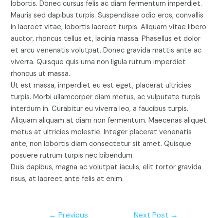
lobortis. Donec cursus felis ac diam fermentum imperdiet.
Mauris sed dapibus turpis. Suspendisse odio eros, convallis
in laoreet vitae, lobortis laoreet turpis. Aliquam vitae libero
auctor, rhoncus tellus et, lacinia massa. Phasellus et dolor
et arcu venenatis volutpat. Donec gravida mattis ante ac
viverra. Quisque quis urna non ligula rutrum imperdiet
rhoncus ut massa.
Ut est massa, imperdiet eu est eget, placerat ultricies
turpis. Morbi ullamcorper diam metus, ac vulputate turpis
interdum in. Curabitur eu viverra leo, a faucibus turpis.
Aliquam aliquam at diam non fermentum. Maecenas aliquet
metus at ultricies molestie. Integer placerat venenatis
ante, non lobortis diam consectetur sit amet. Quisque
posuere rutrum turpis nec bibendum.
Duis dapibus, magna ac volutpat iaculis, elit tortor gravida
risus, at laoreet ante felis at enim.
Post
←
Previous
Next Post
→