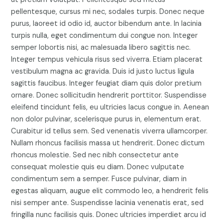
pellentesque, cursus mi nec, sodales turpis. Donec neque
purus, laoreet id odio id, auctor bibendum ante. In lacinia
turpis nulla, eget condimentum dui congue non. Integer
semper lobortis nisi, ac malesuada libero sagittis nec.
Integer tempus vehicula risus sed viverra. Etiam placerat
vestibulum magna ac gravida. Duis id justo luctus ligula
sagittis faucibus. Integer feugiat diam quis dolor pretium
ornare. Donec sollicitudin hendrerit porttitor. Suspendisse
eleifend tincidunt felis, eu ultricies lacus congue in. Aenean
non dolor pulvinar, scelerisque purus in, elementum erat.
Curabitur id tellus sem. Sed venenatis viverra ullamcorper.
Nullam rhoncus facilisis massa ut hendrerit. Donec dictum
rhoncus molestie. Sed nec nibh consectetur ante
consequat molestie quis eu diam. Donec vulputate
condimentum sem a semper. Fusce pulvinar, diam in
egestas aliquam, augue elit commodo leo, a hendrerit felis
nisi semper ante. Suspendisse lacinia venenatis erat, sed
fringilla nunc facilisis quis. Donec ultricies imperdiet arcu id