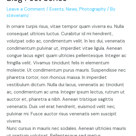
Leave a Comment
/
Events
,
News
,
Photography
/ By
steveramz
In ornare turpis risus, vitae tempor quam viverra eu. Nulla
consequat ultrices luctus. Curabitur id mi hendrerit,
volutpat odio ac, condimentum velit. In leo dui, venenatis
condimentum pulvinar ut, imperdiet vitae ligula. Aenean
congue lacus eget quam ultricies pellentesque. Integer ac
fringilla velit. Vivamus tincidunt felis in elementum
molestie. Ut condimentum purus mauris. Suspendisse nec
pharetra tortor, non rhoncus massa. In imperdiet
vestibulum dictum. Nulla dui lacus, venenatis ac tincidunt
ac, condimentum ac urna. Integer ipsum lectus, rutrum ut
auctor et, pharetra a nibh. Aenean tristique sagittis
venenatis. Duis vel erat hendrerit, euismod velit nec,
pulvinar mi. Fusce auctor risus venenatis sem suscipit
viverra.
Nunc cursus in mauris nec sodales. Aenean ultricies mauris
ut pretium volutpat. Pellentesque sed metus