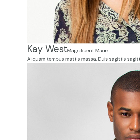
Kay West
Magnificent Mane
Aliquam tempus mattis massa. Duis sagittis sagitti