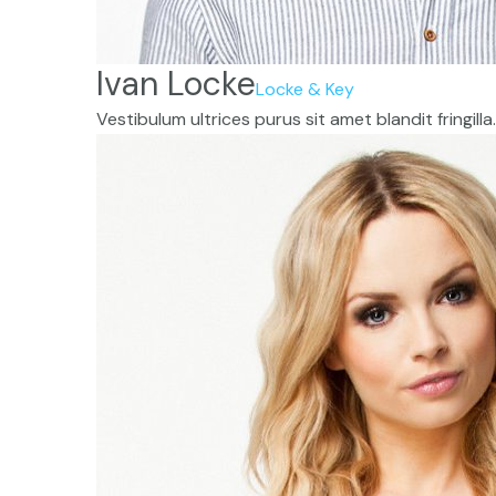
Ivan Locke
Locke & Key
Vestibulum ultrices purus sit amet blandit fringilla