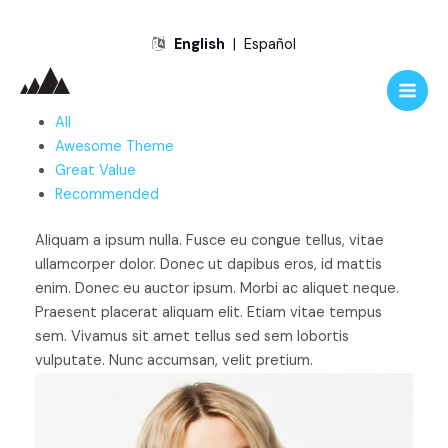
Skip
English
|
Español
to
content
Main
All
Men
Awesome Theme
Great Value
Recommended
Aliquam a ipsum nulla. Fusce eu congue tellus, vitae
ullamcorper dolor. Donec ut dapibus eros, id mattis
enim. Donec eu auctor ipsum. Morbi ac aliquet neque.
Praesent placerat aliquam elit. Etiam vitae tempus
sem. Vivamus sit amet tellus sed sem lobortis
vulputate. Nunc accumsan, velit pretium.